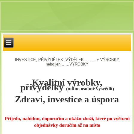
INVESTICE, PŘIVÝDĚLEK ,VÝDĚLEK……….+ VÝROBKY
nebo jen…….VÝROBKY
Kvalitní výrobky,
přivýdělky
(nutno osobně vysvětlit)
Zdraví, investice a úspora
Přijedu, nabídnu, doporučím a ukážu zboží, které po vyřízení
objednávky doručím až na místo