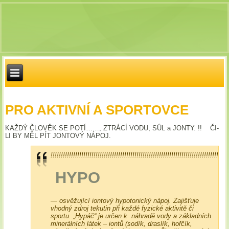
PRO AKTIVNÍ A SPORTOVCE
KAŽDÝ ČLOVĚK SE POTÍ……, ZTRÁCÍ VODU, SŮL a JONTY. !! ČI-
LI BY MĚL PÍT JONTOVÝ NÁPOJ.
!!!!!!!!!!!!!!!!!!!!!!!!!!!!!!!!!!!!!!!!!!!!!!!!!!!!!!!!!!!!!!!!!!!!!!!!!!!!!!!!!!!!!!!
HYPO
— osvěžující iontový hypotonický nápoj. Zajišťuje
vhodný zdroj tekutin při každé fyzické aktivitě či
sportu. „Hypáč“ je určen k náhradě vody a základních
minerálních látek – iontů (sodík, draslík, hořčík,