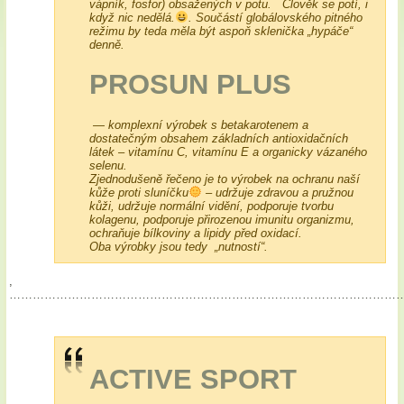
vápník, fosfor) obsažených v potu. Člověk se potí, i
když nic nedělá.
. Součástí globálovského pitného
režimu by teda měla být aspoň sklenička „hypáče“
denně.
PROSUN PLUS
— komplexní výrobek s betakarotenem a
dostatečným obsahem základních antioxidačních
látek – vitamínu C, vitamínu E a organicky vázaného
selenu.
Zjednodušeně řečeno je to výrobek na ochranu naší
kůže proti sluníčku
– udržuje zdravou a pružnou
kůži, udržuje normální vidění, podporuje tvorbu
kolagenu, podporuje přirozenou imunitu organizmu,
ochraňuje bílkoviny a lipidy před oxidací.
Oba výrobky jsou tedy „nutností“.
,
…………………………………………………………………………………………
ACTIVE SPORT