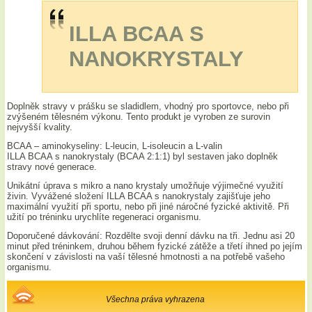
ILLA BCAA S
NANOKRYSTALY
Doplněk stravy v prášku se sladidlem, vhodný pro sportovce, nebo při
zvýšeném tělesném výkonu. Tento produkt je vyroben ze surovin
nejvyšší kvality.
BCAA – aminokyseliny: L-leucin, L-isoleucin a L-valin
ILLA BCAA s nanokrystaly (BCAA 2:1:1) byl sestaven jako doplněk
stravy nové generace.
Unikátní úprava s mikro a nano krystaly umožňuje výjimečné využití
živin. Vyvážené složení ILLA BCAA s nanokrystaly zajišťuje jeho
maximální využití při sportu, nebo při jiné náročné fyzické aktivitě. Při
užití po tréninku urychlíte regeneraci organismu.
Doporučené dávkování: Rozdělte svoji denní dávku na tři. Jednu asi 20
minut před tréninkem, druhou během fyzické zátěže a třetí ihned po jejím
skončení v závislosti na vaší tělesné hmotnosti a na potřebě vašeho
organismu.
Všechna práva vyhrazena