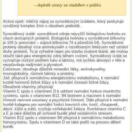
– doplněk stravy se sladidlem v prášku
Active sport: mléčný nápoj se syrovátkovým izolátem, který poskytuje
vyvážený komplex živin s obsahem prebiotik.
Syrovátkový izolát: syrovátkové zdroje nejvyšší biologickou hodnotu ze
všech dostupných proteinů. Biologická hodnota u syrovátkové bílkoviny
je 104 (v porovnání – sójová bílkovina 74 a pšeničná 54). Syrovátkové
proteiny obsahují více aminokyselin s rozvětveným řetězcem než ostatní
druhy proteinů. To je výhodné nejen pro stavbu svalové tkáně, ale mohou
sloužit také jako energetický zdroj během cvičení. Syrovátkový izolát se
vyznačuje nízkým podílem tuku a laktózy, má rychlou absorpci v těle a
nezpůsobuje nadýmání a plynatost.
Colostrum: obsahuje důležité minerální látky, aminokyseliny,
imunoglobuliny, růstové faktory a proteiny.
Jód: přispívá k normálnímu energetickému metabolismu, k normální
tvorbě hormonů štítné žlázy a k normální činnosti štítné žlázy.
Obsažené vitamíny přispívají:
Vitamin C spolu s vitaminem D k udržení normální funkce imunitního
systému, spolu s vitaminem B12, B6 biotinem a niacinem k normální
činnosti nervové soustavy a psychické činnosti. Dále přispívá k normální
tvorbě kolagenu pro normální funkci krevních cév, kostí, chrupavek,
dásní, kůže a zubů, zvyšuje vstřebávání železa. Kombinace vitaminu C
a E je také důležitá při ochraně buněk před oxidativním stresem.
Vitamin B12 spolu s vitaminem B6 přispívá k normálnímu metabolismu
homocysteinu. Spolu s vitaminem D se také podílí na procesu dělení
buněk.