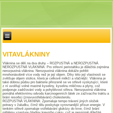
VITAVLÁKNINY
Vláknina se dělí na dva druhy – ROZPUSTNÁ a NEROZPUSTNÁ.
NEROZPUSTNÁ VLÁKNINA: Pro střevní peristaltiku je důležitá zejména
nerozpustná vláknina. Nerozpustná vláknina dokáže pohltit
mnohonásobně více vody než je její objem. Díky této její vlastnosti se
zvětšuje objem stolice, která je celkově měkčí a vláčnější. Vláknina je
také dobrou půdou pro bakterie přirozeně se ve střevě vyskytující, které
z ní uvolňují volné mastné kyseliny, kyselinu mléčnou a plyny, což
podporuje zadržování vody a pohyblivost střeva. Nerozpustná vláknina
pomáhá efektivnímu odvodu karcinogenních látek ze zažívacího traktu a
brání resorbci (znovuvstřebávání) cholesterolu.
ROZPUSTNÁ VLÁKNINA: Zpomaluje tempo trávení jiných složek
potravy v žaludku, čímž tělu poskytuje vyrovnanější přísun energie. V
tenkém střevě zpomaluje vstřebávání glukózy do krve, čímž brání
náhlému vzestupu hladiny krevního cukru, což je nesmírně důležité