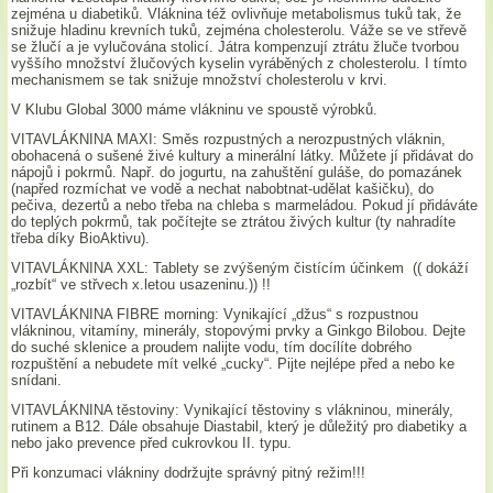
zejména u diabetiků. Vláknina též ovlivňuje metabolismus tuků tak, že
snižuje hladinu krevních tuků, zejména cholesterolu. Váže se ve střevě
se žlučí a je vylučována stolicí. Játra kompenzují ztrátu žluče tvorbou
vyššího množství žlučových kyselin vyráběných z cholesterolu. I tímto
mechanismem se tak snižuje množství cholesterolu v krvi.
V Klubu Global 3000 máme vlákninu ve spoustě výrobků.
VITAVLÁKNINA MAXI: Směs rozpustných a nerozpustných vláknin,
obohacená o sušené živé kultury a minerální látky. Můžete jí přidávat do
nápojů i pokrmů. Např. do jogurtu, na zahuštění guláše, do pomazánek
(napřed rozmíchat ve vodě a nechat nabobtnat-udělat kašičku), do
pečiva, dezertů a nebo třeba na chleba s marmeládou. Pokud jí přidáváte
do teplých pokrmů, tak počítejte se ztrátou živých kultur (ty nahradíte
třeba díky BioAktivu).
VITAVLÁKNINA XXL: Tablety se zvýšeným čistícím účinkem (( dokáží
„rozbít“ ve střvech x.letou usazeninu.)) !!
VITAVLÁKNINA FIBRE morning: Vynikající „džus“ s rozpustnou
vlákninou, vitamíny, minerály, stopovými prvky a Ginkgo Bilobou. Dejte
do suché sklenice a proudem nalijte vodu, tím docílíte dobrého
rozpuštění a nebudete mít velké „cucky“. Pijte nejlépe před a nebo ke
snídani.
VITAVLÁKNINA těstoviny: Vynikající těstoviny s vlákninou, minerály,
rutinem a B12. Dále obsahuje Diastabil, který je důležitý pro diabetiky a
nebo jako prevence před cukrovkou II. typu.
Při konzumaci vlákniny dodržujte správný pitný režim!!!