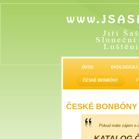
ÚVOD
EKOLOGICKÁ
ČESKÉ BONBÓNY
P
ČESKÉ BONBÓNY 
Pokud máte zájem o o
KATALOG Č