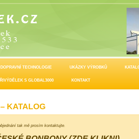
 DOPRAVNÍ TECHNOLOGIE
UKÁZKY VÝROBKŮ
KATAL
ŘIVÝDĚLEK S GLOBAL3000
KONTAKT
– KATALOG
bjednání tak mě prosím kontaktujte.
ESKÉ BONBONY (ZDE KLIKNI)