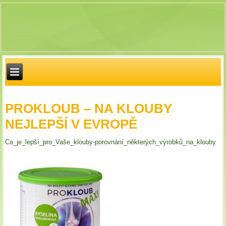
PROKLOUB – NA KLOUBY
NEJLEPŠÍ V EVROPĚ
Co_je_lepší_pro_Vaše_klouby-porovnání_některých_výrobků_na_klouby