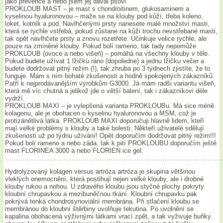
jako prevence a nebo jsem jej dával psovi.
PROKLOUB MAST – je mast s chondroitinem, glukosaminem a
kyselinou hyaluronovou – maže se na klouby pod kůží, třeba koleno,
loket, kotník a pod. Navlhčenými prsty nanesete malé množství masti,
která se rychle vstřebá, pokud zůstane na kůži trochu nevstřebané masti,
tak opět navlhčete prsty a znovu rozetřete. Účinkuje velice rychle, ale
pouze na zmíněné klouby. Pokud bolí rameno, tak tady nepomůže.
PROKLOUB (ovoce a nebo višeň) – pomáhá na všechny klouby v těle.
Pokud budete užívat 1 lžičku ráno (dopoledne) a jednu lžičku večer a
budete dodržovat pitný režim (!), tak zhruba po 3 týdnech zjistíte, že to
funguje. Mám s ním bohaté zkušenosti a hodně spokojených zákazníků.
Patří k nejprodávanějším výrobkům G3000. Já mám radši variantu višeň,
která mě víc chutná a jelikož jde o větší balení, tak i zákazníkovi déle
vydrží.
PROKLOUB MAXI – je vylepšená varianta PROKLOUBu. Má sice méně
kolagenu, ale je obohacen o kyselinu hyaluronovou a MSM, což je
protizánětlivá látka. PROKLOUB MAXI doporučuji hlavně lidem, kteří
mají velké problémy s klouby a také bolesti. Někteří uživatelé sdělují
zkušenosti už po týdnu užívání! Opět doporučím dodržovat pitný režim!!!
Pokud bolí rameno a nebo záda, tak k pití PROKLOUBU doporučím ještě
mast FLORINEA 3000 a nebo FLORIEN ice gel.
………………………………………………………………………………………
Hydrolyzovaný kolagen versus artróza artróza je skupina většinou
vleklých onemocnění, která postihují nejen velké klouby, ale i drobné
klouby rukou a nohou. U zdravého kloubu jsou styčné plochy pokryty
kloubní chrupavkou a mezibuněčnou tkání. Kloubní chrupavku pak
pokrývá tenká chondrosynoviální membrána. Při stlačení kloubu se
membránou do kloubní štěrbiny uvolňuje tekutina. Po uvolnění se
kapalina obohacená výživnými látkami vrací zpět, a tak vyživuje buňky