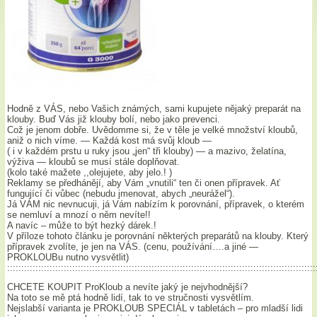
Hodně z VÁS, nebo Vašich známých, sami kupujete nějaký preparát na
klouby. Buď Vás již klouby bolí, nebo jako prevenci.
Což je jenom dobře. Uvědomme si, že v těle je velké množství kloubů,
aniž o nich víme. — Každá kost má svůj kloub —
( i v každém prstu u ruky jsou „jen“ tři klouby) — a mazivo, želatína,
výživa — kloubů se musí stále doplňovat.
(kolo také mažete ,,olejujete, aby jelo.! )
Reklamy se předhánějí, aby Vám „vnutili“ ten či onen přípravek. Ať
fungující či vůbec (nebudu jmenovat, abych „neurážel“).
Já VÁM nic nevnucuji, já Vám nabízím k porovnání, přípravek, o kterém
se nemluví a mnozí o něm nevíte!!
A navíc – může to být hezký dárek.!
V příloze tohoto článku je porovnání některých preparátů na klouby. Který
přípravek zvolíte, je jen na VÁS. (cenu, používání….a jiné —
PROKLOUBu nutno vysvětlit)
:::::::::::::::::::::::::::::::::::::::::::::::::::::::::::::::::::::::::::::::::::::::::::::::::::::::::::::
CHCETE KOUPIT ProKloub a nevíte jaký je nejvhodnější?
Na toto se mě ptá hodně lidí, tak to ve stručnosti vysvětlím.
Nejslabší varianta je PROKLOUB SPECIÁL v tabletách – pro mladší lidi